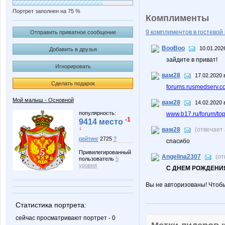
Портрет заполнен на 75 %
Комплименты
9 комплиментов в гостевой 
Отправить приватное сообщение
BooBoo
10.01.202
Добавить в друзья
зайдите в приват!
Игнорировать
вам28
17.02.2020 
Сделать подарок
forums.rusmedserv.co
Мой малыш - Основной
вам28
14.02.2020 
популярность:
www.b17.ru/forum/to
-1
9414 место
↓
вам28
(отвечает
рейтинг
2725
?
спасибо
Привилегированный
Angelina2307
(от
пользователь
5
уровня
С ДНЕМ РОЖДЕНИЯ
Вы не авторизованы! Чтоб
Статистика портрета:
сейчас просматривают портрет - 0