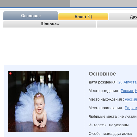
Основное
Блог
( 8 )
Др
Шпионаж
Основное
Дата рождения :
28 Август
Место рождения :
Россия
,
Н
Место нахождения :
Россия
Место проживания :
Радиал
Любимые места : не указа
Интересы : не указаны
О себе : мама двух дочек